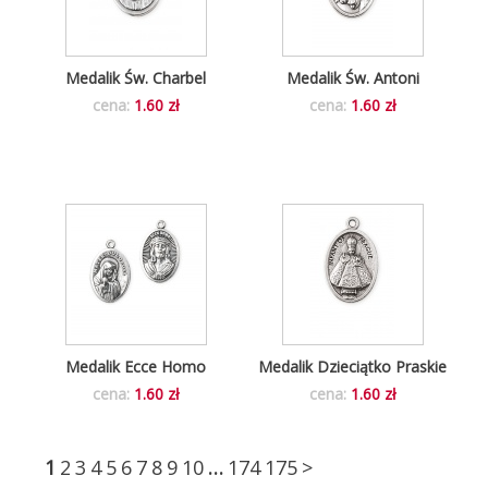
Medalik Św. Charbel
Medalik Św. Antoni
cena:
1.60 zł
cena:
1.60 zł
Medalik Ecce Homo
Medalik Dzieciątko Praskie
cena:
1.60 zł
cena:
1.60 zł
1
2
3
4
5
6
7
8
9
10
…
174
175
>