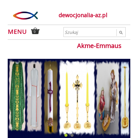
dewocjonalia-az.pl
0
Akme-Emmaus