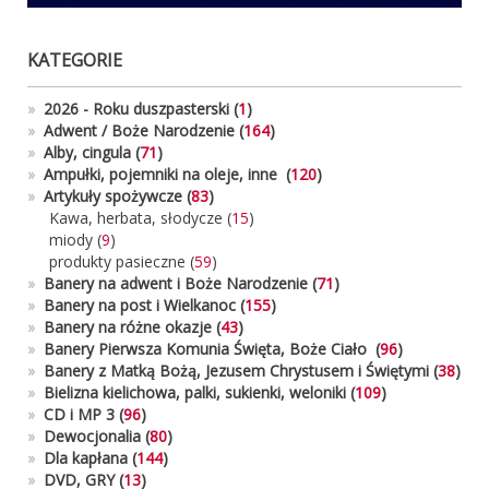
KATEGORIE
»
2026 - Roku duszpasterski
(
1
)
»
Adwent / Boże Narodzenie
(
164
)
»
Alby, cingula
(
71
)
»
Ampułki, pojemniki na oleje, inne
(
120
)
»
Artykuły spożywcze (
83
)
Kawa, herbata, słodycze
(
15
)
miody
(
9
)
produkty pasieczne
(
59
)
»
Banery na adwent i Boże Narodzenie
(
71
)
»
Banery na post i Wielkanoc
(
155
)
»
Banery na różne okazje
(
43
)
»
Banery Pierwsza Komunia Święta, Boże Ciało
(
96
)
»
Banery z Matką Bożą, Jezusem Chrystusem i Świętymi
(
38
)
»
Bielizna kielichowa, palki, sukienki, weloniki
(
109
)
»
CD i MP 3
(
96
)
»
Dewocjonalia
(
80
)
»
Dla kapłana
(
144
)
»
DVD, GRY
(
13
)