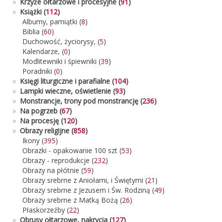
»
Krzyże ołtarzowe i procesyjne
(
91
)
»
Książki (
112
)
Albumy, pamiątki
(
8
)
Biblia
(
60
)
Duchowość, życiorysy,
(
5
)
Kalendarze,
(
0
)
Modlitewniki i śpiewniki
(
39
)
Poradniki
(
0
)
»
Księgi liturgiczne i parafialne
(
104
)
»
Lampki wieczne, oświetlenie
(
93
)
»
Monstrancje, trony pod monstrancję
(
236
)
»
Na pogrzeb
(
67
)
»
Na procesję
(
120
)
»
Obrazy religijne (
858
)
Ikony
(
395
)
Obrazki - opakowanie 100 szt
(
53
)
Obrazy - reprodukcje
(
232
)
Obrazy na płótnie
(
59
)
Obrazy srebrne z Aniołami, i Świętymi
(
21
)
Obrazy srebrne z Jezusem i Św. Rodziną
(
49
)
Obrazy srebrne z Matką Bożą
(
26
)
Płaskorzeźby
(
22
)
»
Obrusy ołtarzowe, nakrycia
(
127
)