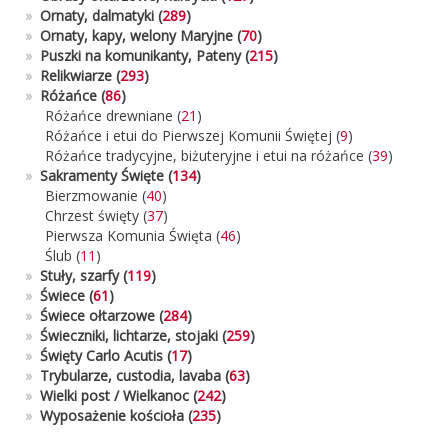
»
Ornaty, dalmatyki
(
289
)
»
Ornaty, kapy, welony Maryjne
(
70
)
»
Puszki na komunikanty, Pateny
(
215
)
»
Relikwiarze
(
293
)
»
Różańce (
86
)
Różańce drewniane
(
21
)
Różańce i etui do Pierwszej Komunii Świętej
(
9
)
Różańce tradycyjne, biżuteryjne i etui na różańce
(
39
)
»
Sakramenty Święte (
134
)
Bierzmowanie
(
40
)
Chrzest święty
(
37
)
Pierwsza Komunia Święta
(
46
)
Ślub
(
11
)
»
Stuły, szarfy
(
119
)
»
Świece
(
61
)
»
Świece ołtarzowe
(
284
)
»
Świeczniki, lichtarze, stojaki
(
259
)
»
Święty Carlo Acutis
(
17
)
»
Trybularze, custodia, lavaba
(
63
)
»
Wielki post / Wielkanoc
(
242
)
»
Wyposażenie kościoła
(
235
)