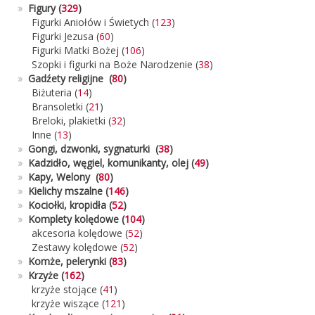
»
Figury (
329
)
Figurki Aniołów i Świetych
(
123
)
Figurki Jezusa
(
60
)
Figurki Matki Bożej
(
106
)
Szopki i figurki na Boże Narodzenie
(
38
)
»
Gadźety religijne (
80
)
Biżuteria
(
14
)
Bransoletki
(
21
)
Breloki, plakietki
(
32
)
Inne
(
13
)
»
Gongi, dzwonki, sygnaturki
(
38
)
»
Kadzidło, węgiel, komunikanty, olej
(
49
)
»
Kapy, Welony
(
80
)
»
Kielichy mszalne
(
146
)
»
Kociołki, kropidła
(
52
)
»
Komplety kolędowe (
104
)
akcesoria kolędowe
(
52
)
Zestawy kolędowe
(
52
)
»
Komże, pelerynki
(
83
)
»
Krzyże (
162
)
krzyże stojące
(
41
)
krzyże wiszące
(
121
)