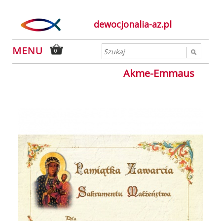
dewocjonalia-az.pl
0
Akme-Emmaus