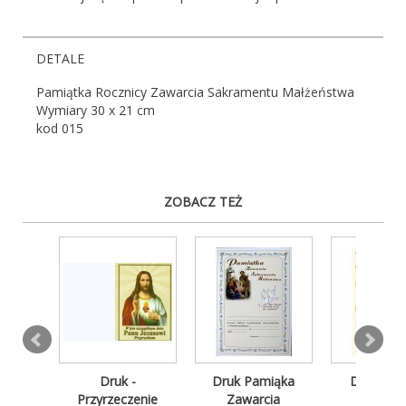
DETALE
Pamiątka Rocznicy Zawarcia Sakramentu Małżeństwa
Wymiary 30 x 21 cm
kod 015
ZOBACZ TEŻ
ątka
Druk -
Druk Pamiąka
Druk Z Ok
ia
Przyrzeczenie
Zawarcia
Roczni