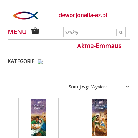
dewocjonalia-az.pl
0
Akme-Emmaus
KATEGORIE
Sortuj wg: