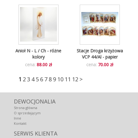
Anioł N - L / Ch - różne
Stacje Droga krzyżowa
kolory
VCP 44/Al - papier
cena:
88.00 zł
cena:
70.00 zł
1
2
3
4
5
6
7
8
9
10
11
12
>
DEWOCJONALIA
Strona główna
O sprzedającym
Inne
Kontakt
SERWIS KLIENTA