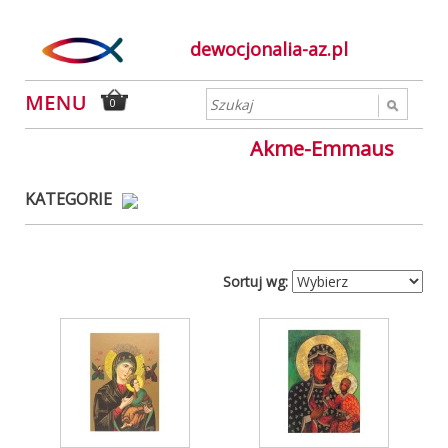
dewocjonalia-az.pl
0
Akme-Emmaus
KATEGORIE
Sortuj wg: