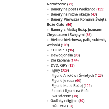
Narodzenie
(
71
)
»
Banery na post i Wielkanoc
(
155
)
»
Banery na różne okazje
(
43
)
»
Banery Pierwsza Komunia Święta,
Boże Ciało
(
96
)
»
Banery z Matką Bożą, Jezusem
Chrystusem i Świętymi
(
38
)
»
Bielizna kielichowa, palki, sukienki,
weloniki
(
109
)
»
CD i MP 3
(
96
)
»
Dewocjonalia
(
80
)
»
Dla kapłana
(
144
)
»
DVD, GRY
(
13
)
»
Figury (
329
)
Figurki Aniołów i Świetych
(
123
)
Figurki Jezusa
(
60
)
Figurki Matki Bożej
(
106
)
Szopki i figurki na Boże
Narodzenie
(
38
)
»
Gadźety religijne (
80
)
Biżuteria
(
14
)