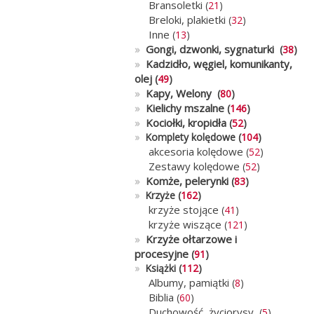
Bransoletki
(
21
)
Breloki, plakietki
(
32
)
Inne
(
13
)
»
Gongi, dzwonki, sygnaturki
(
38
)
»
Kadzidło, węgiel, komunikanty,
olej
(
49
)
»
Kapy, Welony
(
80
)
»
Kielichy mszalne
(
146
)
»
Kociołki, kropidła
(
52
)
»
Komplety kolędowe (
104
)
akcesoria kolędowe
(
52
)
Zestawy kolędowe
(
52
)
»
Komże, pelerynki
(
83
)
»
Krzyże (
162
)
krzyże stojące
(
41
)
krzyże wiszące
(
121
)
»
Krzyże ołtarzowe i
procesyjne
(
91
)
»
Książki (
112
)
Albumy, pamiątki
(
8
)
Biblia
(
60
)
Duchowość, życiorysy,
(
5
)