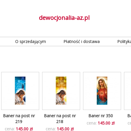
dewocjonalia-az.pl
O sprzedającym
Płatność i dostawa
Polityk
Baner na post nr
Baner na post nr
Baner nr 350
B
219
218
cena:
145.00 zł
c
cena:
145.00 zł
cena:
145.00 zł