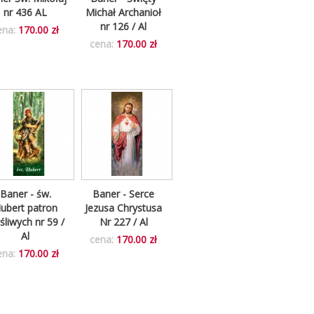
nr 436 AL
Michał Archanioł
nr 126 / Al
ena:
170.00 zł
cena:
170.00 zł
Baner - św.
Baner - Serce
ubert patron
Jezusa Chrystusa
liwych nr 59 /
Nr 227 / Al
Al
cena:
170.00 zł
ena:
170.00 zł