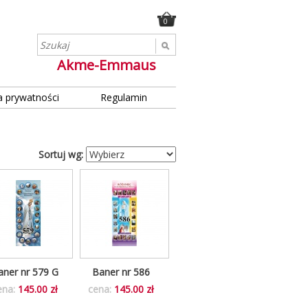
0
Akme-Emmaus
a prywatności
Regulamin
Sortuj wg:
aner nr 579 G
Baner nr 586
ena:
145.00 zł
cena:
145.00 zł