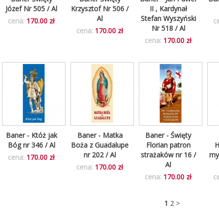
Józef Nr 505 / Al
Krzysztof Nr 506 /
II , Kardynał
Al
Stefan Wyszyński
cena:
170.00 zł
c
Nr 518 / Al
cena:
170.00 zł
cena:
170.00 zł
Baner - Któż jak
Baner - Matka
Baner - Święty
Bóg nr 346 / Al
Boża z Guadalupe
Florian patron
H
nr 202 / Al
strażaków nr 16 /
myś
cena:
170.00 zł
Al
cena:
170.00 zł
cena:
170.00 zł
c
1
2
>