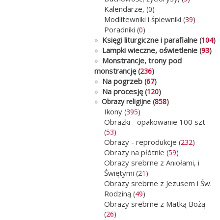
Kalendarze,
(
0
)
Modlitewniki i śpiewniki
(
39
)
Poradniki
(
0
)
»
Księgi liturgiczne i parafialne
(
104
)
»
Lampki wieczne, oświetlenie
(
93
)
»
Monstrancje, trony pod
monstrancję
(
236
)
»
Na pogrzeb
(
67
)
»
Na procesję
(
120
)
»
Obrazy religijne (
858
)
Ikony
(
395
)
Obrazki - opakowanie 100 szt
(
53
)
Obrazy - reprodukcje
(
232
)
Obrazy na płótnie
(
59
)
Obrazy srebrne z Aniołami, i
Świętymi
(
21
)
Obrazy srebrne z Jezusem i Św.
Rodziną
(
49
)
Obrazy srebrne z Matką Bożą
(
26
)