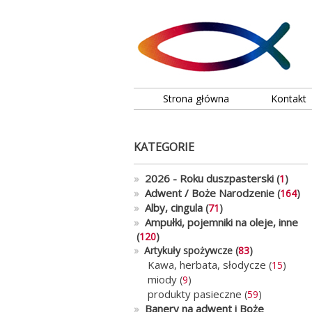
Strona główna
Kontakt
KATEGORIE
»
2026 - Roku duszpasterski
(
1
)
»
Adwent / Boże Narodzenie
(
164
)
»
Alby, cingula
(
71
)
»
Ampułki, pojemniki na oleje, inne
(
120
)
»
Artykuły spożywcze (
83
)
Kawa, herbata, słodycze
(
15
)
miody
(
9
)
produkty pasieczne
(
59
)
»
Banery na adwent i Boże