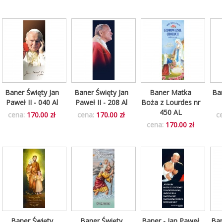
Baner Święty Jan
Baner Święty Jan
Baner Matka
Ba
Paweł II - 040 Al
Paweł II - 208 Al
Boża z Lourdes nr
450 AL
cena:
170.00 zł
cena:
170.00 zł
c
cena:
170.00 zł
Baner Święty
Baner Święty
Baner - Jan Paweł
Ban