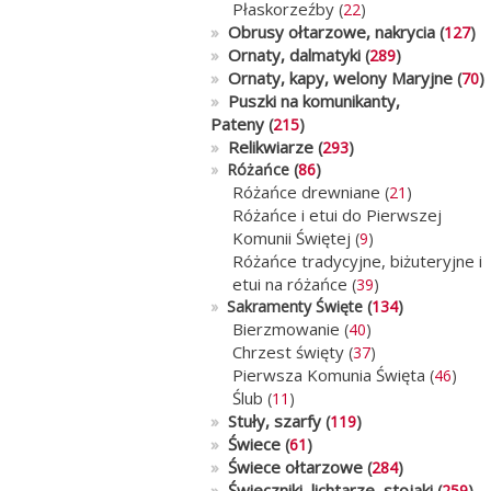
Płaskorzeźby
(
22
)
»
Obrusy ołtarzowe, nakrycia
(
127
)
»
Ornaty, dalmatyki
(
289
)
»
Ornaty, kapy, welony Maryjne
(
70
)
»
Puszki na komunikanty,
Pateny
(
215
)
»
Relikwiarze
(
293
)
»
Różańce (
86
)
Różańce drewniane
(
21
)
Różańce i etui do Pierwszej
Komunii Świętej
(
9
)
Różańce tradycyjne, biżuteryjne i
etui na różańce
(
39
)
»
Sakramenty Święte (
134
)
Bierzmowanie
(
40
)
Chrzest święty
(
37
)
Pierwsza Komunia Święta
(
46
)
Ślub
(
11
)
»
Stuły, szarfy
(
119
)
»
Świece
(
61
)
»
Świece ołtarzowe
(
284
)
»
Świeczniki, lichtarze, stojaki
(
259
)