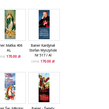
ner Matka 406
Baner Kardynał
AL
Stefan Wyszyński
Nr 517 / Al
ena:
170.00 zł
cena:
170.00 zł
er Św. Mikołaj
Baner - Święty