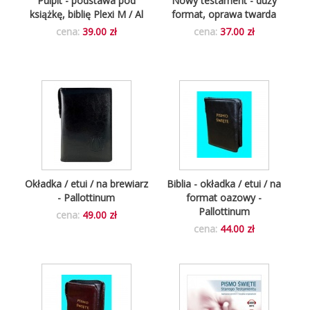
Pulpit - podstawa pod
Nowy testament - duży
książkę, biblię Plexi M / Al
format, oprawa twarda
cena:
39.00 zł
cena:
37.00 zł
Okładka / etui / na brewiarz
Biblia - okładka / etui / na
- Pallottinum
format oazowy -
Pallottinum
cena:
49.00 zł
cena:
44.00 zł