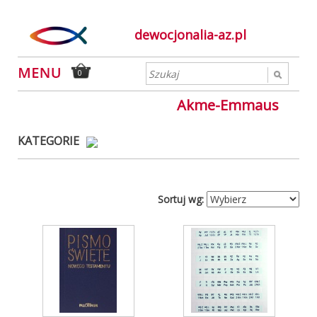
dewocjonalia-az.pl
0
Akme-Emmaus
KATEGORIE
Sortuj wg: