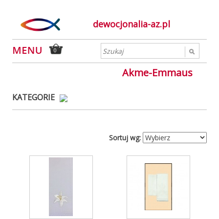
dewocjonalia-az.pl
0
Akme-Emmaus
KATEGORIE
Sortuj wg: