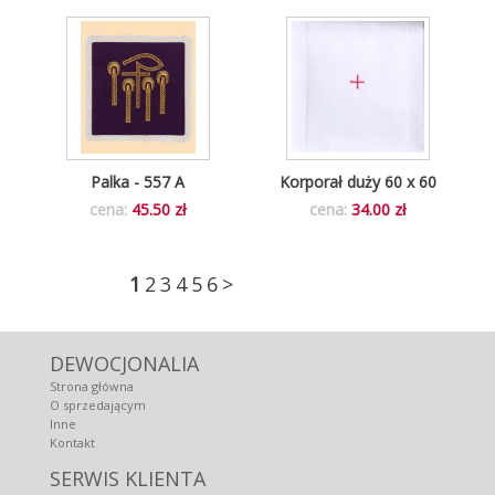
Palka - 557 A
Korporał duży 60 x 60
cena:
45.50 zł
cena:
34.00 zł
1
2
3
4
5
6
>
DEWOCJONALIA
Strona główna
O sprzedającym
Inne
Kontakt
SERWIS KLIENTA