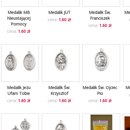
Medalik MB
Medalik JUT
Medalik Św.
Med
Nieustającej
Franciszek
cena:
1.60 zł
Pomocy
cena:
1.60 zł
cena:
1.60 zł
Medalik Jezu
Medalik Św.
Medalik Św. Ojciec
Me
Ufam Tobie
Krzysztof
Pio
cena:
1.60 zł
cena:
1.60 zł
cena:
1.60 zł