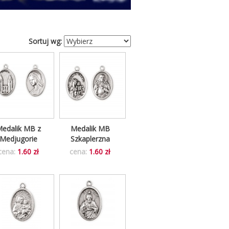
Sortuj wg:
edalik MB z
Medalik MB
Medjugorie
Szkaplerzna
cena:
1.60 zł
cena:
1.60 zł