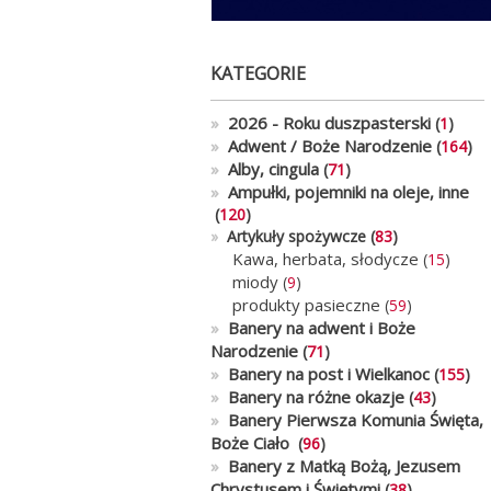
KATEGORIE
»
2026 - Roku duszpasterski
(
1
)
»
Adwent / Boże Narodzenie
(
164
)
»
Alby, cingula
(
71
)
»
Ampułki, pojemniki na oleje, inne
(
120
)
»
Artykuły spożywcze (
83
)
Kawa, herbata, słodycze
(
15
)
miody
(
9
)
produkty pasieczne
(
59
)
»
Banery na adwent i Boże
Narodzenie
(
71
)
»
Banery na post i Wielkanoc
(
155
)
»
Banery na różne okazje
(
43
)
»
Banery Pierwsza Komunia Święta,
Boże Ciało
(
96
)
»
Banery z Matką Bożą, Jezusem
Chrystusem i Świętymi
(
38
)