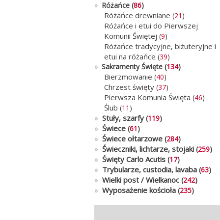
»
Różańce (
86
)
Różańce drewniane
(
21
)
Różańce i etui do Pierwszej
Komunii Świętej
(
9
)
Różańce tradycyjne, biżuteryjne i
etui na różańce
(
39
)
»
Sakramenty Święte (
134
)
Bierzmowanie
(
40
)
Chrzest święty
(
37
)
Pierwsza Komunia Święta
(
46
)
Ślub
(
11
)
»
Stuły, szarfy
(
119
)
»
Świece
(
61
)
»
Świece ołtarzowe
(
284
)
»
Świeczniki, lichtarze, stojaki
(
259
)
»
Święty Carlo Acutis
(
17
)
»
Trybularze, custodia, lavaba
(
63
)
»
Wielki post / Wielkanoc
(
242
)
»
Wyposażenie kościoła
(
235
)