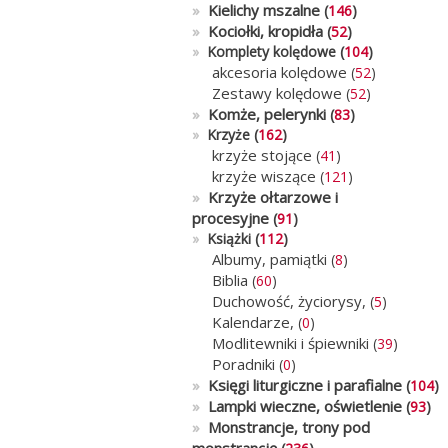
»
Kielichy mszalne
(
146
)
»
Kociołki, kropidła
(
52
)
»
Komplety kolędowe (
104
)
akcesoria kolędowe
(
52
)
Zestawy kolędowe
(
52
)
»
Komże, pelerynki
(
83
)
»
Krzyże (
162
)
krzyże stojące
(
41
)
krzyże wiszące
(
121
)
»
Krzyże ołtarzowe i
procesyjne
(
91
)
»
Książki (
112
)
Albumy, pamiątki
(
8
)
Biblia
(
60
)
Duchowość, życiorysy,
(
5
)
Kalendarze,
(
0
)
Modlitewniki i śpiewniki
(
39
)
Poradniki
(
0
)
»
Księgi liturgiczne i parafialne
(
104
)
»
Lampki wieczne, oświetlenie
(
93
)
»
Monstrancje, trony pod