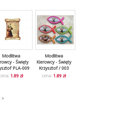
Modlitwa
Modlitwa
rowcy - Święty
Kierowcy - Święty
ysztof PLA-009
Krzysztof / 003
cena:
1.89 zł
cena:
1.89 zł
5
>