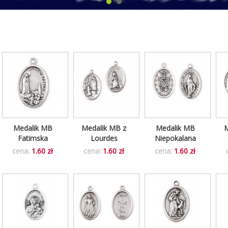
Medalik MB
Medalik MB z
Medalik MB
M
Fatimska
Lourdes
Niepokalana
cena:
1.60 zł
cena:
1.60 zł
cena:
1.60 zł