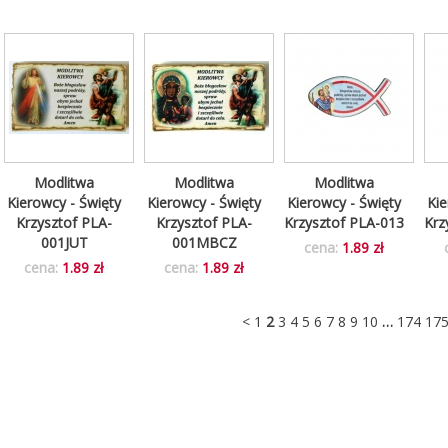
Modlitwa
Modlitwa
Modlitwa
Kierowcy - Święty
Kierowcy - Święty
Kierowcy - Święty
Kie
Krzysztof PLA-
Krzysztof PLA-
Krzysztof PLA-013
Krz
001JUT
001MBCZ
cena:
1.89 zł
cena:
1.89 zł
cena:
1.89 zł
<
1
2
3
4
5
6
7
8
9
10
…
174
17