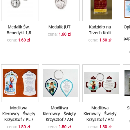
Medalik Św.
Medalik JUT
Kadzidło na
Opł
Benedykt 1,8
Trzech Króli
cena:
1.60 zł
pap
cena:
1.60 zł
cena:
1.60 zł
Modlitwa
Modlitwa
Modlitwa
S
Kierowcy - Święty
Kierowcy - Święty
Kierowcy - Święty
Krzysztof / PL /
Krzysztof / AN
Krzysztof / AN
cena:
1.80 zł
cena:
1.80 zł
cena:
1.80 zł