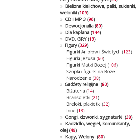
»
Bielizna kielichowa, palki, sukienki,
weloniki
(
109
)
»
CD i MP 3
(
96
)
»
Dewocjonalia
(
80
)
»
Dla kapłana
(
144
)
»
DVD, GRY
(
13
)
»
Figury (
329
)
Figurki Aniołów i Świetych
(
123
)
Figurki Jezusa
(
60
)
Figurki Matki Bożej
(
106
)
Szopki i figurki na Boże
Narodzenie
(
38
)
»
Gadźety religijne (
80
)
Biżuteria
(
14
)
Bransoletki
(
21
)
Breloki, plakietki
(
32
)
Inne
(
13
)
»
Gongi, dzwonki, sygnaturki
(
38
)
»
Kadzidło, węgiel, komunikanty,
olej
(
49
)
»
Kapy, Welony
(
80
)