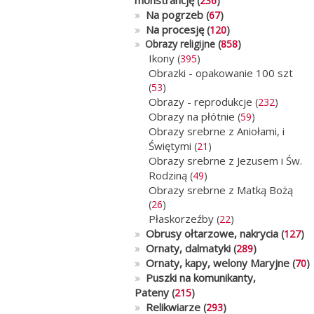
monstrancję
(
236
)
»
Na pogrzeb
(
67
)
»
Na procesję
(
120
)
»
Obrazy religijne (
858
)
Ikony
(
395
)
Obrazki - opakowanie 100 szt
(
53
)
Obrazy - reprodukcje
(
232
)
Obrazy na płótnie
(
59
)
Obrazy srebrne z Aniołami, i
Świętymi
(
21
)
Obrazy srebrne z Jezusem i Św.
Rodziną
(
49
)
Obrazy srebrne z Matką Bożą
(
26
)
Płaskorzeźby
(
22
)
»
Obrusy ołtarzowe, nakrycia
(
127
)
»
Ornaty, dalmatyki
(
289
)
»
Ornaty, kapy, welony Maryjne
(
70
)
»
Puszki na komunikanty,
Pateny
(
215
)
»
Relikwiarze
(
293
)