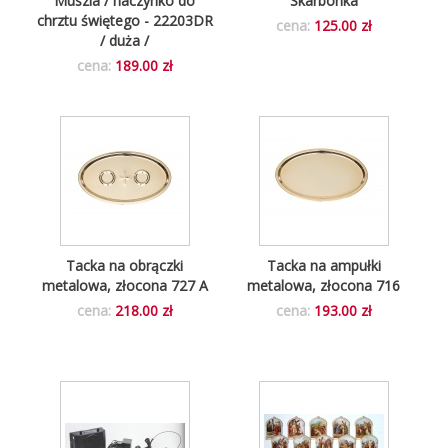
Muszla / naczynko do
Skarbonka
chrztu świętego - 22203DR
cena:
125.00 zł
/ duża /
cena:
189.00 zł
Tacka na obrączki
Tacka na ampułki
metalowa, złocona 727 A
metalowa, złocona 716
cena:
218.00 zł
cena:
193.00 zł