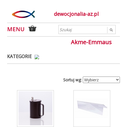
dewocjonalia-az.pl
0
Akme-Emmaus
KATEGORIE
Sortuj wg: