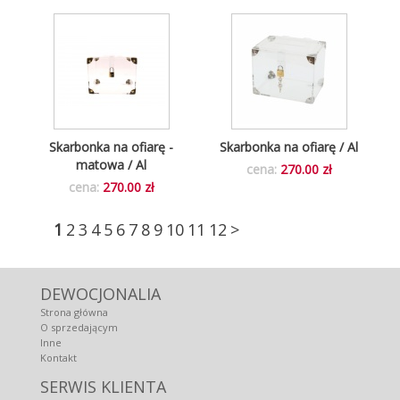
Skarbonka na ofiarę -
Skarbonka na ofiarę / Al
matowa / Al
cena:
270.00 zł
cena:
270.00 zł
1
2
3
4
5
6
7
8
9
10
11
12
>
DEWOCJONALIA
Strona główna
O sprzedającym
Inne
Kontakt
SERWIS KLIENTA