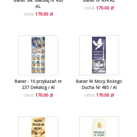
Baner Św. Mikołaj nr 436
Baner nr 434 AL
AL
cena:
170.00 zł
cena:
170.00 zł
Baner - 10 przykazań nr
Baner W Mocy Bożego
237 Dekalog / Al
Ducha Nr 485 / Al
cena:
170.00 zł
cena:
170.00 zł