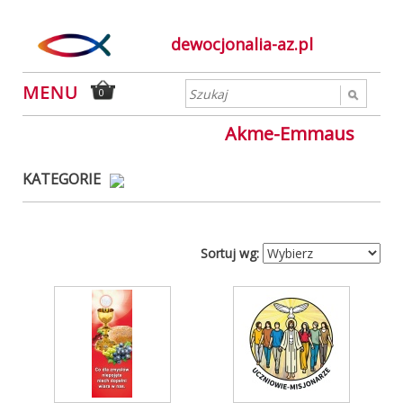
dewocjonalia-az.pl
0
Akme-Emmaus
KATEGORIE
Sortuj wg: