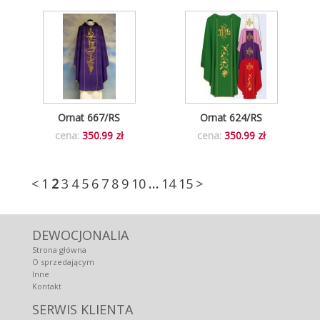
Ornat 667/RS
Ornat 624/RS
cena:
350.99 zł
cena:
350.99 zł
<
1
2
3
4
5
6
7
8
9
10
…
14
15
>
DEWOCJONALIA
Strona główna
O sprzedającym
Inne
Kontakt
SERWIS KLIENTA