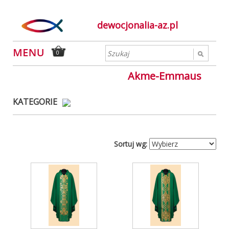
dewocjonalia-az.pl
0
Akme-Emmaus
KATEGORIE
Sortuj wg: