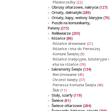
Płaskorzeźby
(
22
)
»
Obrusy ołtarzowe, nakrycia
(
127
)
»
Ornaty, dalmatyki
(
289
)
»
Ornaty, kapy, welony Maryjne
(
70
)
»
Puszki na komunikanty,
Pateny
(
215
)
»
Relikwiarze
(
293
)
»
Różańce (
86
)
Różańce drewniane
(
21
)
Różańce i etui do Pierwszej
Komunii Świętej
(
9
)
Różańce tradycyjne, biżuteryjne i
etui na różańce
(
39
)
»
Sakramenty Święte (
134
)
Bierzmowanie
(
40
)
Chrzest święty
(
37
)
Pierwsza Komunia Święta
(
46
)
Ślub
(
11
)
»
Stuły, szarfy
(
119
)
»
Świece
(
61
)
»
Świece ołtarzowe
(
284
)
»
Świeczniki, lichtarze, stojaki
(
259
)