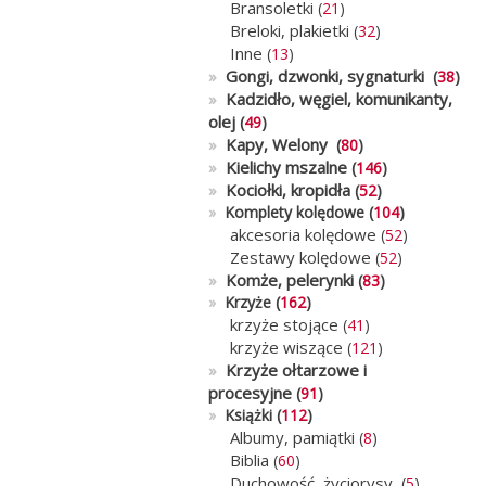
Bransoletki
(
21
)
Breloki, plakietki
(
32
)
Inne
(
13
)
»
Gongi, dzwonki, sygnaturki
(
38
)
»
Kadzidło, węgiel, komunikanty,
olej
(
49
)
»
Kapy, Welony
(
80
)
»
Kielichy mszalne
(
146
)
»
Kociołki, kropidła
(
52
)
»
Komplety kolędowe (
104
)
akcesoria kolędowe
(
52
)
Zestawy kolędowe
(
52
)
»
Komże, pelerynki
(
83
)
»
Krzyże (
162
)
krzyże stojące
(
41
)
krzyże wiszące
(
121
)
»
Krzyże ołtarzowe i
procesyjne
(
91
)
»
Książki (
112
)
Albumy, pamiątki
(
8
)
Biblia
(
60
)
Duchowość, życiorysy,
(
5
)