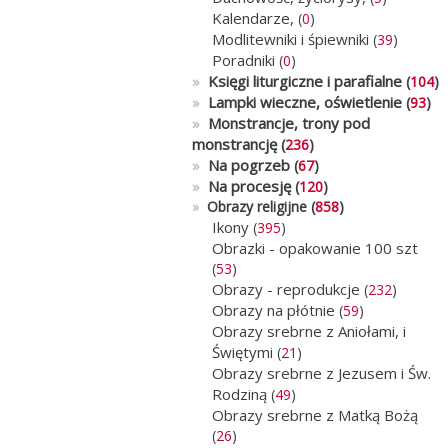
Kalendarze,
(
0
)
Modlitewniki i śpiewniki
(
39
)
Poradniki
(
0
)
»
Księgi liturgiczne i parafialne
(
104
)
»
Lampki wieczne, oświetlenie
(
93
)
»
Monstrancje, trony pod
monstrancję
(
236
)
»
Na pogrzeb
(
67
)
»
Na procesję
(
120
)
»
Obrazy religijne (
858
)
Ikony
(
395
)
Obrazki - opakowanie 100 szt
(
53
)
Obrazy - reprodukcje
(
232
)
Obrazy na płótnie
(
59
)
Obrazy srebrne z Aniołami, i
Świętymi
(
21
)
Obrazy srebrne z Jezusem i Św.
Rodziną
(
49
)
Obrazy srebrne z Matką Bożą
(
26
)