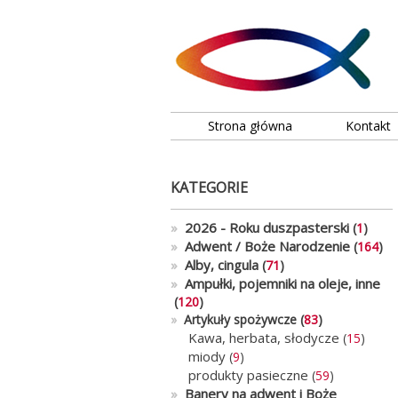
Strona główna
Kontakt
KATEGORIE
»
2026 - Roku duszpasterski
(
1
)
»
Adwent / Boże Narodzenie
(
164
)
»
Alby, cingula
(
71
)
»
Ampułki, pojemniki na oleje, inne
(
120
)
»
Artykuły spożywcze (
83
)
Kawa, herbata, słodycze
(
15
)
miody
(
9
)
produkty pasieczne
(
59
)
»
Banery na adwent i Boże