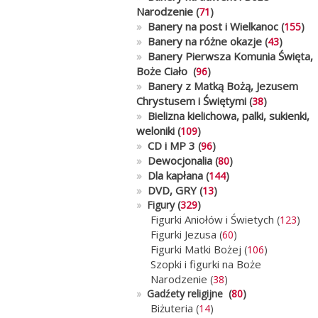
Narodzenie
(
71
)
»
Banery na post i Wielkanoc
(
155
)
»
Banery na różne okazje
(
43
)
»
Banery Pierwsza Komunia Święta,
Boże Ciało
(
96
)
»
Banery z Matką Bożą, Jezusem
Chrystusem i Świętymi
(
38
)
»
Bielizna kielichowa, palki, sukienki,
weloniki
(
109
)
»
CD i MP 3
(
96
)
»
Dewocjonalia
(
80
)
»
Dla kapłana
(
144
)
»
DVD, GRY
(
13
)
»
Figury (
329
)
Figurki Aniołów i Świetych
(
123
)
Figurki Jezusa
(
60
)
Figurki Matki Bożej
(
106
)
Szopki i figurki na Boże
Narodzenie
(
38
)
»
Gadźety religijne (
80
)
Biżuteria
(
14
)