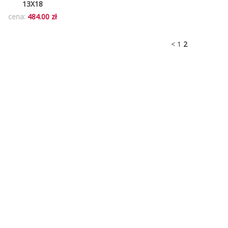
13X18
cena:
484.00 zł
<
1
2