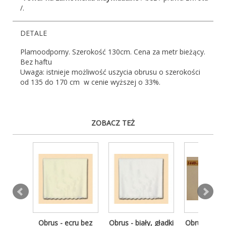
/.
DETALE
Plamoodporny. Szerokość 130cm. Cena za metr bieżący.
Bez haftu
Uwaga: istnieje możliwość uszycia obrusu o szerokości
od 135 do 170 cm w cenie wyższej o 33%.
ZOBACZ TEŻ
zowy -
Obrus - ecru bez
Obrus - biały, gładki
Obrus z tło