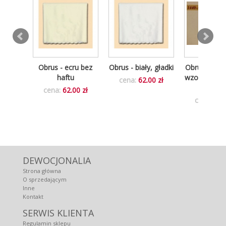
zowy -
Obrus - ecru bez
Obrus - biały, gładki
Obrus z tło
haftu
wzorami - ec
cena:
62.00 zł
haftu
00 zł
cena:
62.00 zł
cena:
62.
DEWOCJONALIA
Strona główna
O sprzedającym
Inne
Kontakt
SERWIS KLIENTA
Regulamin sklepu