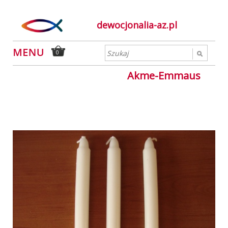
dewocjonalia-az.pl
0
Akme-Emmaus