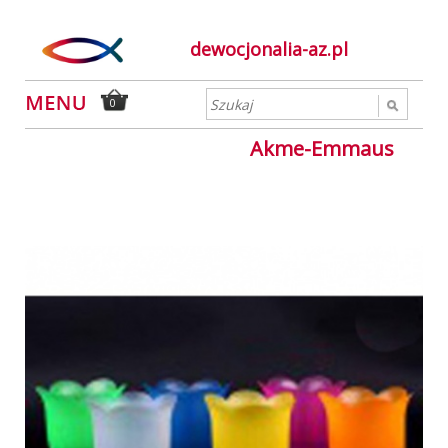
dewocjonalia-az.pl
0
Akme-Emmaus