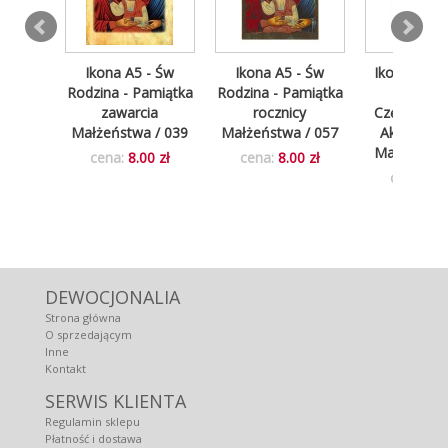
raz -
Ikona A5 - Św
Ikona A5 - Św
Ikona A5 -
stus,
Rodzina - Pamiątka
Rodzina - Pamiątka
Boża
 Eco
zawarcia
rocznicy
Częstocho
N
Małżeństwa / 039
Małżeństwa / 057
Akt oddani
Matce Boż
0 zł
cena:
8.00 zł
cena:
8.00 zł
cena:
8.0
DEWOCJONALIA
Strona główna
O sprzedającym
Inne
Kontakt
SERWIS KLIENTA
Regulamin sklepu
Płatność i dostawa