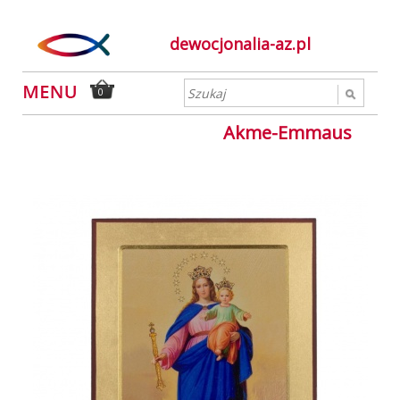
dewocjonalia-az.pl
0
Akme-Emmaus