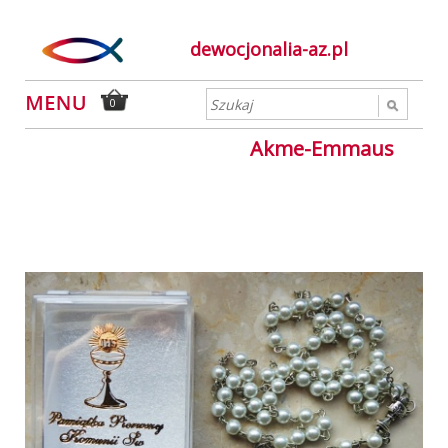
dewocjonalia-az.pl
0
Akme-Emmaus