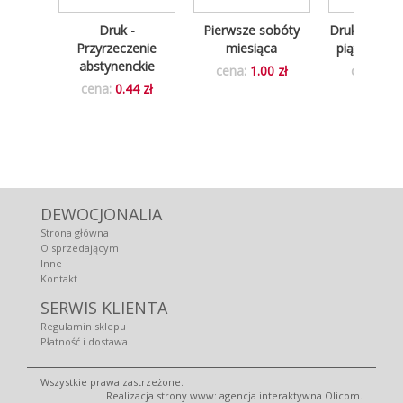
 do
Druk -
Pierwsze sobóty
Druk - 9 pie
omunii
Przyrzeczenie
miesiąca
piątków mi
 dla
abstynenckie
cena:
1.00 zł
cena:
1.0
ów
cena:
0.44 zł
0 zł
DEWOCJONALIA
Strona główna
O sprzedającym
Inne
Kontakt
SERWIS KLIENTA
Regulamin sklepu
Płatność i dostawa
Wszystkie prawa zastrzeżone.
Realizacja strony www:
agencja interaktywna Olicom
.